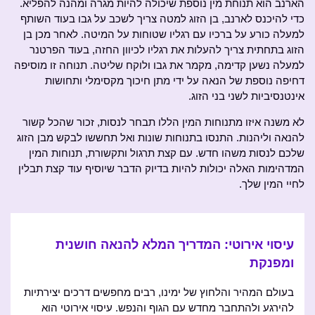
הארנב הוא תנוחת מין נוספת שיכולה להיות מגרה ומהנה להפליא.
כדי להיכנס לארנב, בן הזוג למטה צריך לשכב על גבו בעוד השותף
למעלה כורע על ברכיו עם רגליו שטוחות על המיטה. לאחר מכן בן
הזוג בתחתית צריך להעלות את רגליו לכיוון החזה, בעוד הפרטנר
למעלה נשען קדימה, מקמר את גבו ולוקח שליטה. תנוחה זו מוסיפה
דחיפה נוספת של הנאה על ידי מתן חיכוך מקסימלי ותחושות
אינטנסיביות לשני בני הזוג.
לא משנה איזו מתנוחות המין הללו תבחר לנסות, זכור שהכל קשור
להנאה וליהנות. התנסו בתנוחות שונות ואל תחששו לבקש מבן הזוג
שלכם לנסות משהו חדש. עם קצת תרגול ותקשורת, תנוחות המין
המדהימות האלה יכולות להיות בדיוק הדבר שיוסיף עוד קצת תבלין
לחיי המין שלך.
עיסוי אירוטי: המדריך המלא להנאה חושנית
ומפנקת
בעולם המהיר והלחוץ של ימינו, רבים מחפשים דרכים יצירתיות
להירגע ולהתחבר מחדש עם הגוף והנפש. עיסוי אירוטי הוא