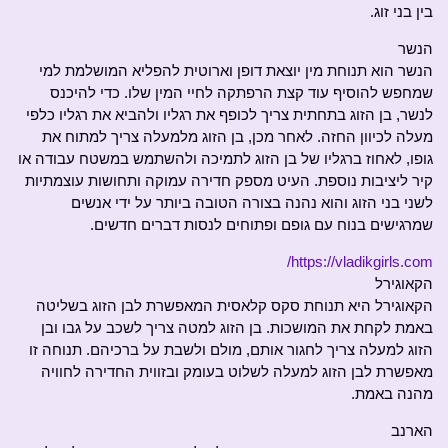
בין בני זוג.
הנשר
הנשר הוא תנוחת מין יוצאת דופן וארוטית להפליא המושלמת למי
שמחפש להוסיף עוד קצת הרפתקה לחיי המין שלו. כדי להיכנס
לנשר, בן הזוג בתחתית צריך לכופף את רגליו ולהביא את רגליו כלפי
מעלה לכיוון החזה. לאחר מכן, בן הזוג מלמעלה צריך למתוח את
גופו, לאחוז ברגליו של בן הזוג לתמיכה ולהשתמש במשטח עבודה או
קיר ליציבות נוספת. העיט מספק חדירה עמוקה ותחושות עוצמתיות
לשני בני הזוג והוא נהנה בצורה הטובה ביותר על ידי אנשים
שמרגישים בנוח עם גופם ופתוחים לנסות דברים חדשים.
https://vladikgirls.com/
הקאוגירל
הקאוגירל היא תנוחת סקס קלאסית המאפשרת לבן הזוג בשליטה
באמת לקחת את המושכות. בן הזוג למטה צריך לשכב על גבו ובן
הזוג למעלה צריך לחגור אותם, מולם ולשבת על ברכיהם. תנוחה זו
מאפשרת לבן הזוג למעלה לשלוט בעומק ובזווית החדירה לחוויה
מהנה באמת.
הארנב