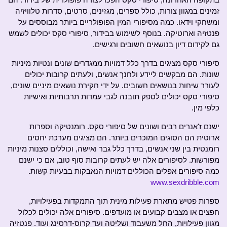
זמינים במגוון צורות, כולל ספרים, מגזינים, סרטים, סדרות טלוויזיה
ומשחקי וידאו. כמה מסיפורי המין הפופולריים ביותר מבוססים על
פנטזיה וארוטיקה. בנוסף לשימוש בבידור, סיפורי סקס יכולים לשמש
גם לקידום דיון בנושאים חשובים ורגישים.
סיפורי סקס מציגים בדרך כלל דמויות ממגדרים שונים ונטיות מיניות
שונות. הם מבקשים ליידע ולחנך אנשים, ולעתים קרובות יכולים
לעורר שיחות בנושאים חשובים. על ידי חקירת נושאים מיניים שונים,
סיפורי סקס יכולים לספק תובנה לגבי עמדות תרבותיות ואישיות
כלפי מין.
ישנם ז'אנרים רבים ושונים של סיפורי סקס. רומנטיקה וספרות
ארוטית הם הסוגים המוכרים ביותר. הם מציגים מערכת יחסים
רומנטית בין שני אנשים, בדרך כלל גבר ואישה, וכוללים סצנות מיניות
מפורשות. לסיפורים אלה יש לעתים קרובות סוף טוב, אם כי ישנם
כמה סיפורים אפלים הכוללים דמויות הנאבקות בבעיות קשות.
www.sexdribble.com
ספרות פטיש מתארת פעילות מינית תוך התמקדות בפעילויות,
חפצים או מצבים קבועים או מועדפים. סיפורים אלה יכולים לכלול
מגוון פעילויות, החל משעבוד ושליטה ועד קרוס-דרסינג ועוד. פנטזיה