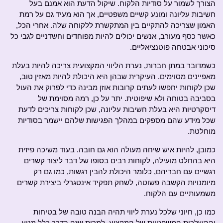
הצורך לשמור על סודיות הלקוח. שיקול הדעת הוא אמנם בעל
חשיבות עליונה ומונע קשיים משפטיים, אך הוא מעיד גם על רמת
האמון שצריכה להתקיים בין המתקשרת ללקוחה שלה. אחרי הכל,
כאשר כסף מעורב, אנשים יכולים להיות מפוחדים וחשדניים לגבי כל
סיכוני אבטחה פוטנציאליים.
כשמדובר במתן חברות, נערת הליווי המקצועית צריכה להיות בעלת
מאפיינים מסוימים. העיקרית שבהן היא היכולת להיות מאזין טוב,
שכן לקוחות יחפשו לעתים קרובות אוזן מבינה כדי לפרוק את העול
בסביבה בטוחה ולא שיפוטית. יתר על כן, רמה מסוימת של
דיסקרטיות היא בעלת חשיבות עליונה, שכן לקוחות צריכים לדעת
שכל מידע שהם מספקים במהלך הפגישות שלהם יישמר בסודיות
מוחלטת.
כמובן, להיות איש שיחה מעולה הוא גם חובה. בעוד משיכה פיזית
היא בהחלט מועילה, לקוחות רבים בסופו של דבר ליצור קשרים
רגשיים עם חבריהם, כלומר היכולת להבין רגשות, כמו גם רק
מיומנויות הקשבה פשוטה, לשחק תפקיד אינטגרלי ביצירת קשרים
משמעותיים עם הלקוח.
כמו כן, חיוני שלכל נערת ליווי תהיה הבנה טובה של בטיחות
וההשלכות המשפטיות של המקצוע. למרות שזה בדרך כלל מגיע