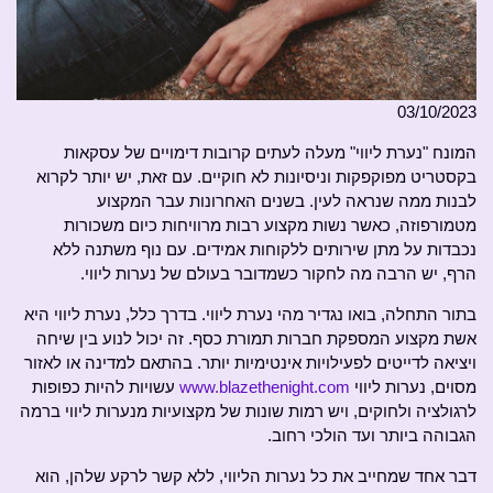
03/10/2023
המונח "נערת ליווי" מעלה לעתים קרובות דימויים של עסקאות
בקסטריט מפוקפקות וניסיונות לא חוקיים. עם זאת, יש יותר לקרוא
לבנות ממה שנראה לעין. בשנים האחרונות עבר המקצוע
מטמורפוזה, כאשר נשות מקצוע רבות מרוויחות כיום משכורות
נכבדות על מתן שירותים ללקוחות אמידים. עם נוף משתנה ללא
הרף, יש הרבה מה לחקור כשמדובר בעולם של נערות ליווי.
בתור התחלה, בואו נגדיר מהי נערת ליווי. בדרך כלל, נערת ליווי היא
אשת מקצוע המספקת חברות תמורת כסף. זה יכול לנוע בין שיחה
ויציאה לדייטים לפעילויות אינטימיות יותר. בהתאם למדינה או לאזור
מסוים, נערות ליווי
www.blazethenight.com
עשויות להיות כפופות
לרגולציה ולחוקים, ויש רמות שונות של מקצועיות מנערות ליווי ברמה
הגבוהה ביותר ועד הולכי רחוב.
דבר אחד שמחייב את כל נערות הליווי, ללא קשר לרקע שלהן, הוא