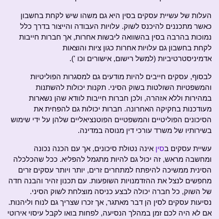
העלות של עשיית עסקים בסין היא גם משהו שיש לקחת בחשבון
כאשר מתכננים להיכנס לשוק. עלויות העבודה והייצור בדרך כלל
נמוכות בהרבה בסין בהשוואה ליבשות אחרות, אך חברות חייבות
לקחת בחשבון גם עלויות אחרות כגון ציות והוצאות
אדמיניסטרטיביות (למשל רישום, אישורים וכו ').
לבסוף, עסקים חייבים להיות מודעים גם למסגרות הפוליטיות
והמשפטיות השולטות בשוק הסיני. תקנות יכולות להשתנות
במהירות וללא אזהרה, ולכן חברות חייבות לוודא שהן נשארות
מעודכנות בחקיקה האחרונה. חברות יכולות גם להפחית את
הסיכונים הפוליטיים והמשפטיים הפוטנציאליים שלהן על ידי שימוש
בשירותיו של משרד עורכי דין מנוסה במדינה.
עשיית עסקים ב
סין
אינה נטולת סיכונים, אך עם הכנה נכונה
ומחשבה מראש, זה יכול גם להיות מתגמל להפליא. ככל שהכלכלה
הסינית ממשיכה להיפתח למתחרים זרים, יותר ויותר עסקים זרים
מחפשים לנצל את ההזדמנויות השופעות. עם תכנון זהיר והבנה חדה
של השוק, כל חברה יכולה לבצע כניסה מוצלחת לשוק הסיני.
נסיעות עסקים לסין הן דבר מאתגר, אך זכרו שצריך גם לנוח וליהנות.
אם לא היה לכם זמן במהלך הנסיעה, לפחות בואו לקבל עיסוי אירוטי