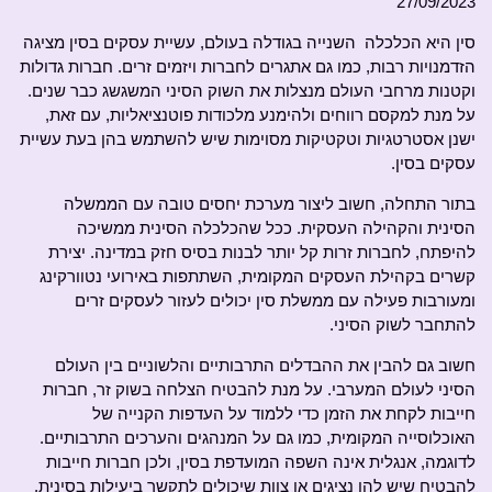
27/09/2023
סין היא הכלכלה השנייה בגודלה בעולם, עשיית עסקים בסין מציגה
הזדמנויות רבות, כמו גם אתגרים לחברות ויזמים זרים. חברות גדולות
וקטנות מרחבי העולם מנצלות את השוק הסיני המשגשג כבר שנים.
על מנת למקסם רווחים ולהימנע מלכודות פוטנציאליות, עם זאת,
ישנן אסטרטגיות וטקטיקות מסוימות שיש להשתמש בהן בעת עשיית
עסקים בסין.
בתור התחלה, חשוב ליצור מערכת יחסים טובה עם הממשלה
הסינית והקהילה העסקית. ככל שהכלכלה הסינית ממשיכה
להיפתח, לחברות זרות קל יותר לבנות בסיס חזק במדינה. יצירת
קשרים בקהילת העסקים המקומית, השתתפות באירועי נטוורקינג
ומעורבות פעילה עם ממשלת סין יכולים לעזור לעסקים זרים
להתחבר לשוק הסיני.
חשוב גם להבין את ההבדלים התרבותיים והלשוניים בין העולם
הסיני לעולם המערבי. על מנת להבטיח הצלחה בשוק זר, חברות
חייבות לקחת את הזמן כדי ללמוד על העדפות הקנייה של
האוכלוסייה המקומית, כמו גם על המנהגים והערכים התרבותיים.
לדוגמה, אנגלית אינה השפה המועדפת בסין, ולכן חברות חייבות
להבטיח שיש להן נציגים או צוות שיכולים לתקשר ביעילות בסינית.