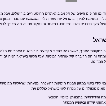
ר, מן החופים היפים של תל אביב לאתרים ההיסטוריים בירושלים. אבל מ
יווי מהממת לצידך. בישראל יש תעשיית ליווי משגשגת עם מבחר מגוון של
יול שלך בדרכים בלתי נשכחות. במאמר זה נחקור את כל מה שצריך לדעת 
שראל
ה בתקופת התנ"ך, כאשר נהגו לפקוד מקדשים. אך בשנים האחרונות חלה 
ומחת והיחס הליברלי של אזרחיה למיניות. ענף הליווי בישראל רואה גם ז
ל המדינה.
בא לידי ביטוי במגוון הבנות הזמינות להשכרה. מנערות ישראליות מקומיות 
גים פופולריים של נערות ליווי בישראל כוללים את:
ה והידידותית, בתבונתן וביופיין הכובש.
אקזוטי שלהן ובאופיין המפתה.