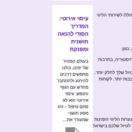
לו לשירותי הליווי
עיסוי אירוטי:
המדריך
הסודי להנאה
חושנית
כגון:
ומפנקת
יסטוריה, בתרבות
בעולם המהיר
של ימינו, כולנו
יול שלך לחלק יותר.
מחפשים דרכים
בות יותר. לקוחות
להירגע ולהתחבר
מחדש עם הגוף
והנפש. עיסוי
אירוטי הוא לא
סתם טיפול – זהו
מסע חושני
רות הליווי הזמינות
שמעורר את…
 לטיול שלכם בישראל