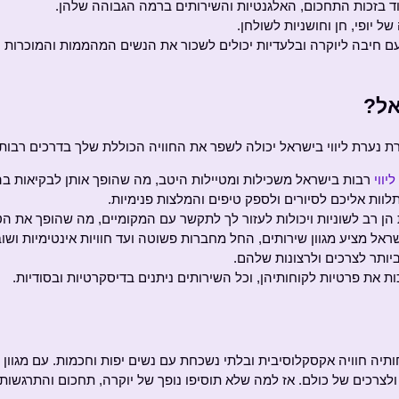
וד בזכות התחכום, האלגנטיות והשירותים ברמה הגבוהה שלהן.
ל יופי, חן וחושניות לשולחן.
 עם חיבה ליוקרה ובלעדיות יכולים לשכור את הנשים המהממות והמוכרות הל
אל?
רת נערת ליווי בישראל יכולה לשפר את החוויה הכוללת שלך בדרכים רבות, 
יווי
רבות בישראל משכילות ומטיילות היטב, מה שהופך אותן לבקיאות בה
לוות אליכם לסיורים ולספק טיפים והמלצות פנימיות.
 הן רב לשוניות ויכולות לעזור לך לתקשר עם המקומיים, מה שהופך את הט
ראל מציע מגוון שירותים, החל מחברות פשוטה ועד חוויות אינטימיות ושוב
יותר לצרכים ולרצונות שלהם.
כות את פרטיות לקוחותיהן, וכל השירותים ניתנים בדיסקרטיות ובסודיות.
תיה חוויה אקסקלוסיבית ובלתי נשכחת עם נשים יפות וחכמות. עם מגוון נע
ולצרכים של כולם. אז למה שלא תוסיפו נופך של יוקרה, תחכום והתרגשות