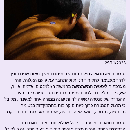
29/11/2023
טנטרה היא תרגול עתיק מהודו שהתפתח במשך מאות שנים והפך
לדרך מעצימה לחקור רוחניות ולהתחבר עמוק עם האלוהי. זוהי
מערכת הוליסטית המשתמשת בחמשת האלמנטים: אדמה, אוויר,
אש, מים וחלל, כדי לטפח צמיחה רוחנית וטרנספורמציה. בעוד
ההגדרה של טנטרה עשויה להיות שונה ממורה אחד למשנהו, מקובל
כי תרגול הטנטרה כרוך לעתים קרובות בהתמקדות בנשימה,
מדיטציה, מנטרה, ויזואליזציה, תנועה, אמנות, מערכות יחסים וטקס.
טנטרה תוארה כמדע הסודי של שכלול התודעה. בהגדרתה
הבסיסית ביותר, זוהי מערכת מקיפה לחיים מודעים יותר. זה כולל כל