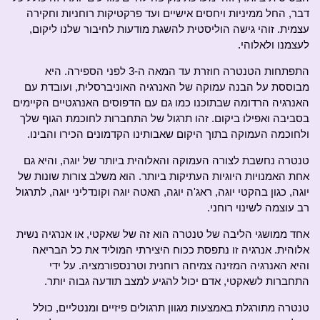
דבר, החל ממיניות ויחסים אישיים ועד פרקטיקות רוחניות וחקירה
עצמית. זוהי גישה הוליסטית להשגת מודעות לחיבור שלנו ליקום,
לעצמנו ולאלוהי.
התפתחות הטנטרה חוזרת עד המאה ה-3 לפני הספירה. היא
מבוססת על הבנה עמוקה של האנרגיה האוניברסלית, ועובדת עם
האנרגיה הרדומה שבתוכנו כמו גם עם הדפוסים האנרגטיים הקיימים
בסביבה ואפילו ביקום. זהו תרגול של התחברות לחוכמת הגוף שלך
ולחוכמה העמוקה בתוך היקום שאבותינו הקדמונים הכירו והבינו.
טנטרה נחשבת לצורה העמוקה והאלוהית ביותר של יוגה, והיא גם
אחת האמנויות היוגיות העתיקות ביותר. הוא משלב צורות שונות של
יוגה, כגון בהקטי יוגה, ראג'ה יוגה, האטה יוגה וקונדליני יוגה, לתרגול
רב עוצמה לשינוי רוחני.
אחד ממושגי הליבה של טנטרה הוא זה של שאקטי, או אנרגיה נשית
אלוהית. אנרגיה זו נתפסת ככוח היצירתי המוליד את כל הבריאה
והיא האנרגיה המזינה צמיחה רוחנית וטרנספורמציה. על ידי
התחברות לשאקטי, אדם יכול להגיע למצב תודעה גבוה יותר.
טנטרה מתורגלת באמצעות מגוון תרגולים פיזיים ומנטליים, כולל