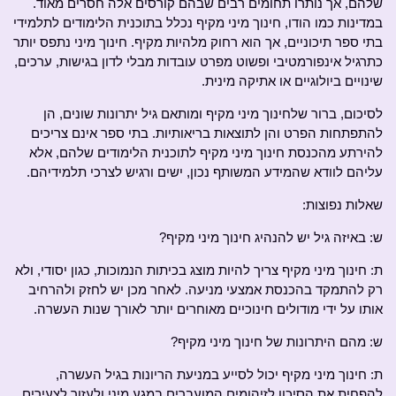
שלהם, אך נותרו תחומים רבים שבהם קורסים אלה חסרים מאוד.
במדינות כמו הודו, חינוך מיני מקיף נכלל בתוכנית הלימודים לתלמידי
בתי ספר תיכוניים, אך הוא רחוק מלהיות מקיף. חינוך מיני נתפס יותר
כתרגיל אינפורמטיבי ופשוט מפרט עובדות מבלי לדון בגישות, ערכים,
שינויים ביולוגיים או אתיקה מינית.
לסיכום, ברור שלחינוך מיני מקיף ומותאם גיל יתרונות שונים, הן
להתפתחות הפרט והן לתוצאות בריאותיות. בתי ספר אינם צריכים
להירתע מהכנסת חינוך מיני מקיף לתוכנית הלימודים שלהם, אלא
עליהם לוודא שהמידע המשותף נכון, ישים ורגיש לצרכי תלמידיהם.
שאלות נפוצות:
ש: באיזה גיל יש להנהיג חינוך מיני מקיף?
ת: חינוך מיני מקיף צריך להיות מוצג בכיתות הנמוכות, כגון יסודי, ולא
רק להתמקד בהכנסת אמצעי מניעה. לאחר מכן יש לחזק ולהרחיב
אותו על ידי מודולים חינוכיים מאוחרים יותר לאורך שנות העשרה.
ש: מהם היתרונות של חינוך מיני מקיף?
ת: חינוך מיני מקיף יכול לסייע במניעת הריונות בגיל העשרה,
להפחית את הסיכון לזיהומים המועברים במגע מיני ולעזור לצעירים