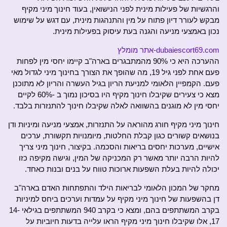
והרגשיות של פעילות מינית לפני הנישואין, בעוד חינוך מיני מקיף
מבקש לעורר דיון פתוח על מין והתנהגות מינית, עם דגש על שימוש
נכון באמצעי מניעה והגנה בעת עיסוק בפעילות מינית.
dubaiescort69.com-אתר מומלץ
ההערכה היא כי 90% מהמתבגרים בארה"ב קיימו יחסי מין לפחות
פעם אחת לפני גיל 19, מה שהופך את הצורך בחינוך מיני לגדול מאי
פעם. הקמפיין הלאומי למניעת הריון בגיל העשרה והריון לא מתוכנן
מצא כי צעירים שקיבלו חינוך מקיף היו בסיכון נמוך ב -60% לקיים
יחסי מין לא מוגנים בהשוואה לאלה שקיבלו חינוך להתנזרות בלבד.
חינוך מיני מקיף חורג מהוראה על התנזרות, אמצעי מניעה ומיניות ודן
בנושאים קשורים כגון קבלת החלטות, מיומנויות תקשורת, ערכים
אישיים, מערכות יחסים בריאות והסכמה. בקיצור, חינוך מיני צריך
להיות הרבה יותר מאשר רק המכניקה של המין, וגישה מקיפה כזו
יכולה להיות בעלת השפעות ארוכות טווח על בנים ובנות כאחד.
מחקר של המכון הלאומי לבריאות הילד והתפתחות האדם בארה"ב
דן בהשפעות של חינוך מיני מקיף על עמדות וערכים ביחס למיניות
בקרב המשתתפים בהם, ומצא כי בקרב 940 המשתתפים בגילאי 14-
17, אלו שקיבלו חינוך מיני מקיף הראו עלייה בדעות חיוביות על