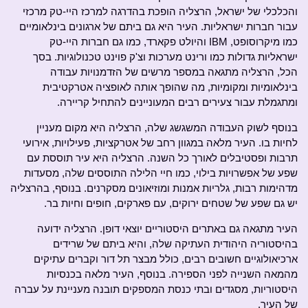
והכלכלי של ישראל, הרצליה הופכת בהדרגה למרכז היי-טק מרכזי
עבור חברות ישראליות. העיר היא גם ביתם של ארגונים בינלאומיים
כמו מיקרוסופט, IBM והיולט פקארד, כמו גם חברות היי-טק
ישראליות גדולות כמו ורינט מערכות וצ'ק פוינט טכנולוגיות. בסך
הכל, הרצליה מתגאה במספר מרשים של הזדמנויות עבודה
בינלאומיות ומקומיות, מה שהופך אותה לאופציה אטרקטיבית
ומתגמלת עבור צעירים רבים המעוניינים להתחיל קריירה.
בנוסף לשוק העבודה המשגשג שלה, הרצליה היא מקום מעניין
לחיות בו. העיר מלאה במגוון רחב של אטרקציות, פעילויות, אירועי
תרבות ופסטיבלים לאורך כל השנה. הרצליה היא עיר תוססת עם
שפע של אפשרויות בילוי, כמו חיי הלילה התוססים שלה, מסעדות
מדהימות רבות, גלריות אמנות ומוזיאונים מסקרנים. בנוסף, בהרצליה
יש גם שפע של שטחים ירוקים, עם פארקים, חופים וחיות בר.
העיר מתגאה גם באתרים היסטוריים יוצאי דופן. הרצליה ידועה
בהיסטוריה היהודית העתיקה שלה, והיא ביתם של שרידים
ארכיאולוגיים חשובים רבים, כולל מבצר תל דור וקברים עתיקים
מהמאה השנייה לפני הספירה. בנוסף, העיר מלאה בכנסיות
היסטוריות, מסגדים ובתי כנסת המספקים תובנה מעניינת על עברה
של העיר.