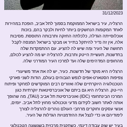
31/12/2023
הרצליה, עיר בישראל הממוקמת בסמוך לתל אביב, הופכת במהירות
לאחד המקומות הנחשקים ביותר לחיות ולבקר בהם, בזכות
אוכלוסייתה הגדלה, כלכלתה החזקה ותרבותה התוססת. מסיבות
אלה, אין זה נדיר להיתקל בתייר או מבקר בישראל המנסה לקבל
תחושה של העיר ומה שיש לה להציע. עם ההתמקדות שלה
בחדשנות, תעשיית הייטק ותרבות, להרצליה יש מה להציע לכולם,
מהחופים המדהימים שלה ועד למרכז העיר המודרני שלה.
הרצליה היא מוקד של חדשנות. כעיר, יש לה את אחד משיעורי
צפיפות הסטארט-אפים לנפש הגבוהים בעולם, הודות לשני פארקי
הטכנולוגיה היוקרתיים שלה ואזורים רבים המוקדשים למחקר ופיתוח
היי-טק. הרצליה היא גם ביתם של אוניברסיטאות יוקרתיות כגון
המרכז הבינתחומי (IDC) ואוניברסיטת תל אביב (TAU), מה שהופך
אותה לאתר חשוב לקידום מדעי וטכנולוגי מחוץ לתל אביב. יזמים,
אנשי עסקים וחוקרים מרחבי העולם נוהרים להרצליה לצורך
לימודיהם או כדי לנצל את ההזדמנויות הגדלות של העיר.
בעיר יש שוק עבודה דינמי. כשחקנית מרכזית בשגשוגה הטכנולוגי