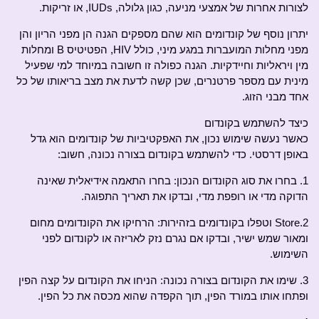
לצורות אחרות של אמצעי מניעה, כגון גלולה, IUDs, או זריקות.
יתרון נוסף של קונדומים הוא שהם מספקים הגנה הן מפני הריון והן
מפני מחלות המועברות במגע מיני, כולל HIV, הפטיטיס B ומחלות
מין ויראליות וחיידקיות. הגנה כפולה זו חשובה במיוחד למי שפעיל
מינית עם מספר פרטנרים, שכן קשה לדעת את מצב בריאותו של כל
אחד מבני הזוג.
כיצד להשתמש בקונדום
כאשר נעשה שימוש נכון, את האפקטיביות של קונדומים הוא גדל
באופן דרסטי. כדי להשתמש בקונדום בצורה נכונה, חשוב:
1. בחרו את סוג הקונדום הנכון: בחרו התאמה אידיאלית שאינה
הדוקה מדי או רופפת מדי, ובדקו את תאריך התפוגה.
2.Store וטפלו בקונדומים בזהירות: הרחיקו את הקונדומים מחום
ומאור שמש ישיר, ובדקו אם נגרם נזק לאריזה או לקונדום לפני
השימוש.
3. שימו את הקונדום בצורה נכונה: הניחו את הקונדום על קצה הפין
ופתחו אותו במורד הפין, תוך הקפדה שהוא מכסה את כל הפין.