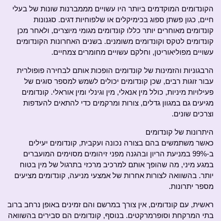
הקונדומים המוקדמים ביותר היו עשויים מממברנות שונות של בעלי
חיים, כגון פשתן ספוג בכימיקלים או שלפוחיות דגים. סגנונות
קונדומים מאוחרים יותר כללו קונדומים מגומי מיוצרים, ולאחר מכן
קונדומים לטקס וקונדומים משומנים. בשנים האחרונות הקונדומים
עשויים מפוליאוריטן, וחלקם עשויים מחומרים צמחיים.
הרבגוניות והזמינות של קונדומים הופכות אותם לבחירה פופולרית
עבור זוגות רבים, שכן קונדומים יכולים לשמש למספר סוגים של
פעילויות מיניות, כולל מין אנאלי, מין וגינלי ומין אוראלי. קונדומים
מגיעים גם במגוון גדלים, צורות ומרקמים כדי להתאים להעדפות
וצרכים שונים.
היתרונות של קונדומים
כאשר משתמשים בהם בצורה נכונה ועקבית, קונדומים יעילים
ב-99% במניעת הריון ובהגנה מפני זיהומים מסוימים המועברים
במגע מיני, מה שהופך אותם למרכיב מרכזי בתרגול של מין בטוח
יותר. בהשוואה לצורות אחרות של אמצעי מניעה, קונדומים מציעים
מספר יתרונות.
ראשית, עם קונדומים, אין צורך במרשם והם זמינים באופן נרחב ברוב
בתי המרקחת וסופרמרקטים. בנוסף, קונדומים הם סבירים בהשוואה